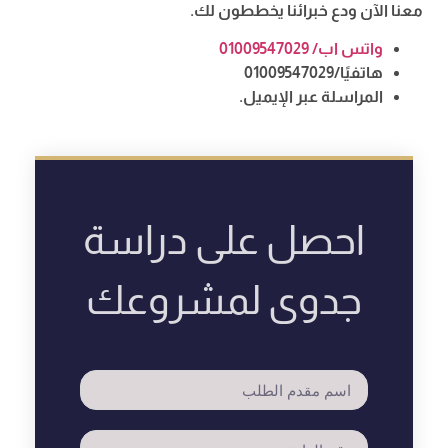
معنا الآن ودع خبرائنا يخططون لك.
واتس اب/ 01009547029
هاتفيًا/01009547029
المراسلة عبر الإيميل.
احصل على دراسة
جدوى لمشروعك