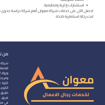
استشارات إدارية وتنظيمية.
احصل الآن على خدمات شركة معوان أهم شركة دراسة جدوى في 
لبدء رحلة استثمارية ناجحة.
من ن
شركة 
اقتصاد
ورواد 
ومربحة
كثيرة ع
الكويت
طريق ت
فريق ع
في مجا