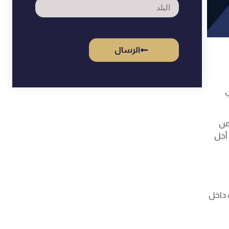
الرسال
ي
من
أجل
 داخل