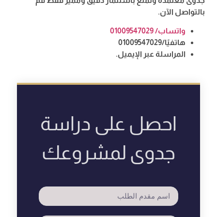
جدوى معتمدة وتمتع باستثمار دقيق ومميز فقط قم
بالتواصل الآن.
واتساب/ 01009547029
هاتفيًا/01009547029
المراسلة عبر الإيميل.
احصل على دراسة
جدوى لمشروعك