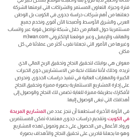
فترة وجيزة. التعاون المستمر والشراكات التي ابرمتها الشركة
جعلتها من أهم شركات دراسة جدوى في الكويت بل الوطن
العربي والشرق الأوسط وأصبحنا الآن أقوى ونخدم جميع
مستثمرينا حول العالم من خلال شبكة تواصل قوية عبر واتساب
والهاتف والإيميل وعبر موقعنا الإلكتروني m3wan.com
وغيرها من الأمور التي تجعلنا نقرب أكثر من عملائنا في كل
مكان.
معوان هي بوابتك لتحقيق النجاح وتحقيق الربح المالي الذي
تريده. وذلك لأننا نمتلك نخبة من الاستشاريين ذوي الخبرات
الكبيرة والمهارات العالية في تنفيذ دراسات الجدوى. ونحرص
على إدارة المشاريع الاستثمارية بصورة مميزة وتحقيق النجاح
لأفكارك بطريقة مميزة للغاية تضمن لك النجاح والوصول إلى
أهدافك التي تبغى الوصول إليها.
في الأونة الأخيرة استطعنا أن ننجز عدد من
المشاريع المربحة
في الكويت
وتقديم دراسات جدوى معتمدة تمكن المستثمرين
ورواد الأعمال من الحصول على دعم وتمويل لهذه المشاريع
وهو ما يجعلنا قادرين على تحقيق النجاح والأهداف بصورة