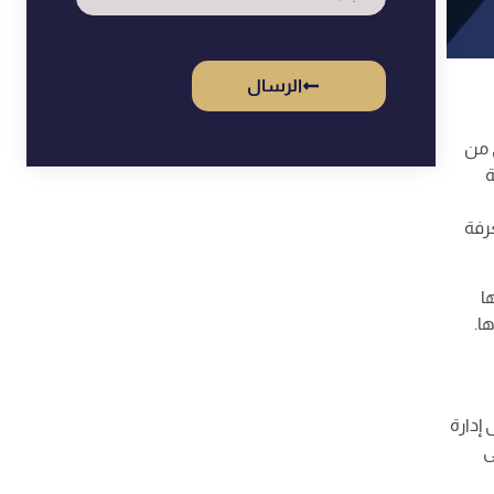
الرسال
 من
ة
رفة
ا
ا.
إدارة
ى