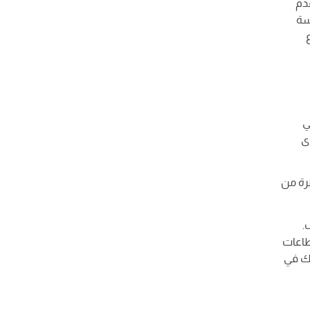
دم
سة
ي
ى
رة من
.
طاعات
دك في