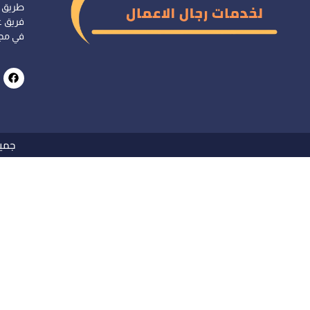
طريق ت
فريق ع
في مجا
جميع