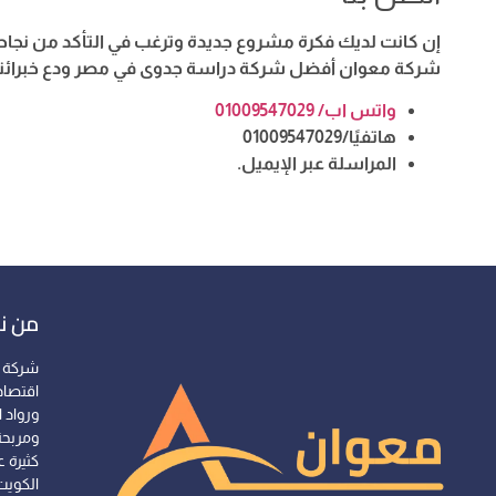
إن كانت لديك فكرة مشروع جديدة وترغب في التأكد من نجا
شركة معوان أفضل شركة دراسة جدوى في مصر ودع خبرائن
واتس اب/ 01009547029
هاتفيًا/01009547029
المراسلة عبر الإيميل.
من ن
شركة 
اقتصاد
ورواد 
ومربحة
كثيرة ع
الكويت