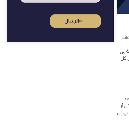
الرسال
ائد
 إلى
ى كل
عد
كن أن
ي إلى