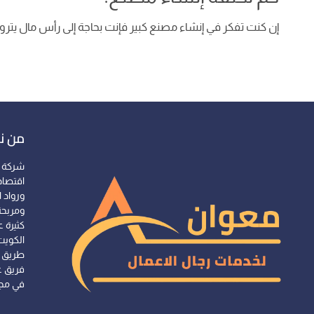
إن كنت تفكر في إنشاء مصنع كبير فإنت بحاجة إلى رأس مال يترواح ما بين 500,000 دولار إلى 1,000,000 مليون 
من ن
شركة 
اقتصاد
ورواد 
ومربحة
كثيرة ع
الكويت
طريق ت
فريق ع
في مجا