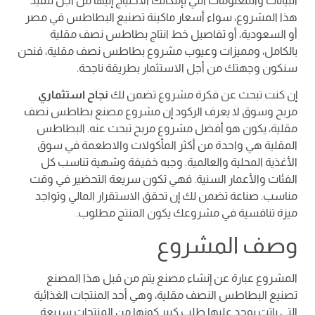
البيانات والمعلومات التي بإمكانك الاحتياج إليها من أجل تنفيذ
هذا المشروع، سواء أسعار ماكينة تصنيع البطاطس في مصر
أو السعودية، أو تفاصيل خط انتاج بطاطس نصف مقلية
بالكامل، ومميزات وعيوب مشروع بطاطس نصف مقلية، فنحن
سنكون وجهتك من أجل الاستثمار بطريقة ناجحة.
إن كنت تبحث عن فكرة مشروع تضمن لك
نجاح استثماري
مربح وسوق لا يعرف الركود إن مشروع مصنع بطاطس نصف
مقلية، يكون هو أفضل مشروع مربح تبحث عنه. البطاطس
المقلية هي واحدة من أكثر المأكولات والاطعمة في سوق
الأغذية المحلية والعالمية. وجبه خفيفة وشهية تناسب كل
الفئات والأعمار السنية. فهي تكون سريعة التحضير في وقت
مناسب. صناعة تضمن لك إن تحقق الاستقرار المالي وتواجد
ميزة تنافسية في مشروعك يكون المنتج مطلوب.
وصف المشروع
المشروع عبارة عن إنشاء مصنع يتم من قبل هذا المصنع
تصنيع البطاطس النصف مقلية، وهي أحد المنتجات الغذائية
التي باتت يوجد عليها طلب كبير كونها من المنتجات سريعة