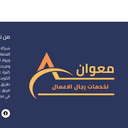
من ن
شركة 
اقتصاد
ورواد 
ومربحة
كثيرة ع
الكويت
طريق ت
فريق ع
في مجا