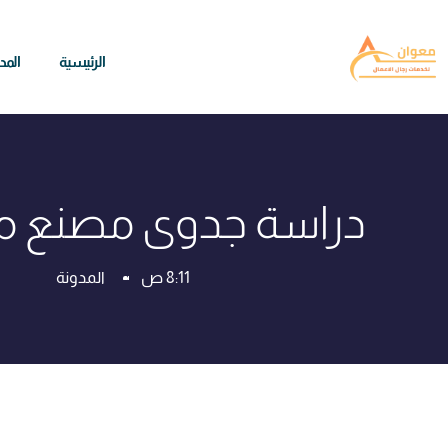
الرئيسية
المد
دراسة جدوى مصنع م
8:11 ص
المدونة