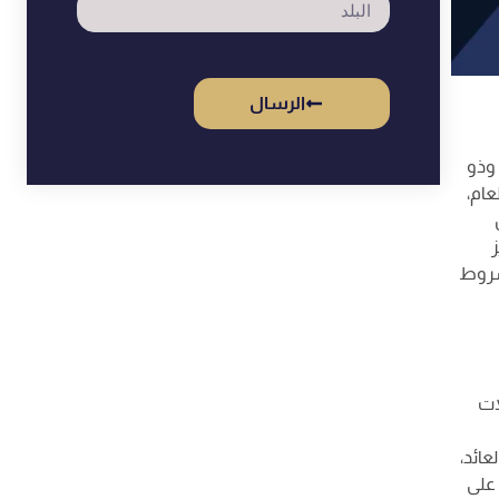
الرسال
 وذو
عام،
يز
 شروط
ات
عائد،
 على