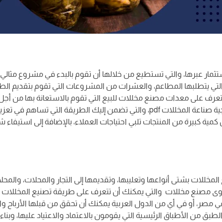
تثمار عبرها، والتي تستطيع من خلالها أن تقوم بالبدء في مشروع مثالي
التي يتطلبها المطاعم، والعشرات من المشروعات التي تقوم بتقديم الط
عرف على معدات مصنع مخللات للبيع التي تقوم بالاستعانة بها من أجل
التصنيع وتوفير الكمية التي يتطلبها العملاء، فنوفر إليك استراتيجية صناعة المخللات pdf، والتي تضمن إليك الطريقة التي تساهم في تعز
مية كبيرة من المنتجات تلبي احتياجات العملاء، بالإضافة إلى استيفاء
مخللات بشتى أنواعها وتعليبها، وتقديمها إلى التجار والمحلات، والمحل
جدوى مصنع مخللات والتي يمكنك أن تتعرف على طريقة تصنيع المخللات
صر، أو في أي من الدول العربية يمكنك أن تحقق من قبلها الأرباح وال
بق من الأطباق الرئيسية التي يقومون بالاعتماد والاعتياد عليها، وبناء