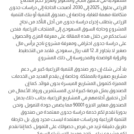
السعودية في تحقيق النجاح والتطوير وتعزيز حجم القطاع
الزراعي بحلول 2025 إلى 2030. أصبحت الحاجة إلى دراسات جدوى
متكاملة مهمة للغاية، وخاصة إن صندوق التنمية أو بنك التنمية
الزراعي يتطلب إجراء دراسة جدوى من أجل التأكد من نجاح
المشروع وحاجة السوق السعودي إلى المنتجات الزراعية. فنحن
نساعدكم من خلال هذه المقالة على معرفة المزي والحصول
على دراسة جدوى احترافي ومعرفة مشروع ناجح برأس مال
صغير لا يتجاوز الـ 12 الف ريال سعودي. فلابد من التخطيط
والرؤية الواضحة والمدروسة إلى ذلك المشروع.
بلا أدنى شك إن دور صندوق التنمية الزراعية كبير في دعم
مشاريع صغيرة بالمملكة. وخاصة إن يقدم العديد من الخدمات
المميزة كتمويل المشاريع الميسرة بدون فوائد. كما إن
الصندوق يمثل فرصة كبيرة لدى المستثمرين ورواد الأعمال من
أجل تحقيق أحلامهم في المشاريع الزراعية، بجانب ذلك يحمل
الصندوق معايير الايزو 90001 مما يضمن جودة التمويل. ونحن
بدورنا نقدم لكم خدمة دراسة جدوى معتمدة من صندوق
التنمية الزراعية ودراسات معتمدة ليست مجرد ورق. بل خارطة
طريق دقيقة تزيد من فرص حصولك على التمويل. كما إننا نقدم
لكم مشروع زراعي ناجح ومربح الاستزراع السمكي.