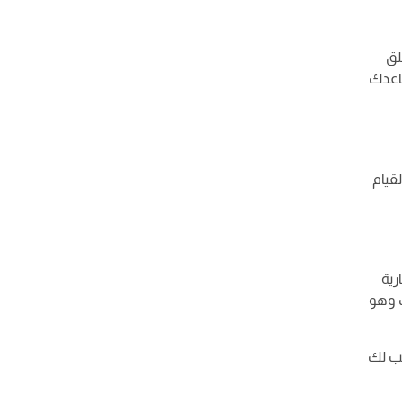
لق
ساعدك
قيام
رية
ك وهو
سب لك