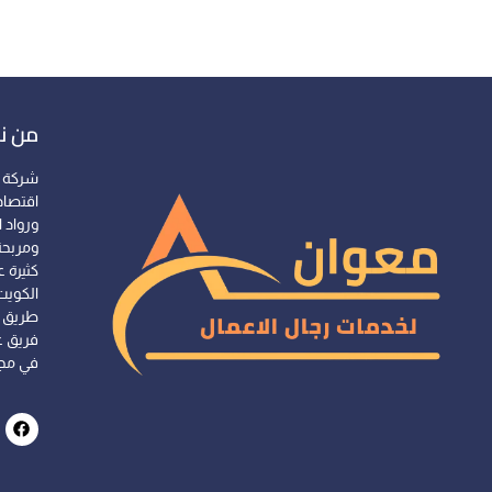
من ن
شركة 
اقتصاد
ورواد 
ومربحة
كثيرة ع
الكويت
طريق ت
فريق ع
في مجا