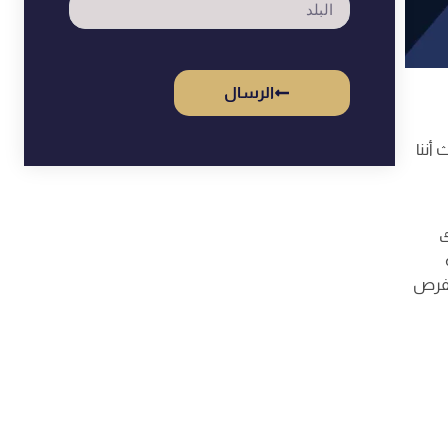
الرسال
أننا
ك
الفرص