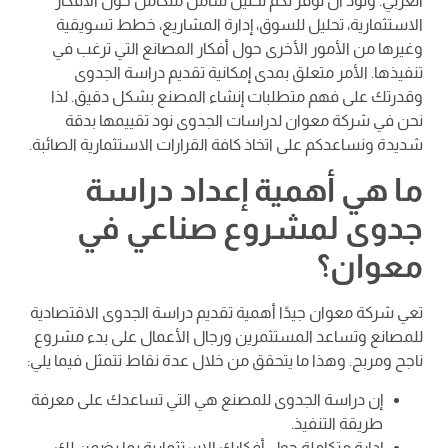
العربي. ونود أن نوفر لكم تحليل شامل متكامل حول الأفكار
الاستثمارية، تحليل للسوق، إدارة المشاريع، خطط تسويقية
وغيرها من الأمور الأخرى حول أفكار المصانع التي ترغب في
تنفيذها. الأمر متعلق بمدى إمكانية تقديم دراسة الجدوى
وقدرتك على فهم متطلبات إنشاء المصنع بشكل دقيق. لذا
نحن في شركة معوان لدراسات الجدوى نود تقييمها بدقة
شديدة ونساعدكم على اتخاذ كافة القرارات الاستثمارية الصائبة.
ما هي أهمية إعداد دراسة
جدوى لمشروع صناعي في
معوان؟
تعي شركة معوان جيدًا أهمية تقديم دراسة الجدوى الاقتصادية
للمصانع وتساعد المستثمرين ورجال الأعمال على بدء مشروع
ناجح ومربح. وهذا ما يتحقق من خلال عدة نقاط تتمثل فيما يلي:
إن دراسة الجدوى للمصنع هي التي تساعدك على معرفة
طريقة التنفيذ.
إدارة متكاملة حول أفكارك الاستثمارية بما يضمن لك