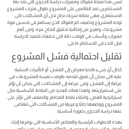
ليس هذا فقط ففوائد ومميزات دراسة الجدوى التي تمد بها
المستثمرين تمد القائمين على المشروع طوال فترات المشروع
الاستثماري، فهي بمثابة شريك نجاح تحل أي المشكلات التي
توجه المشروع وتضيف كم الفوائد الذي يساهم في تحسين قوة
مشروعك، وتعزيز من إمكانية تحقيق النجاح عبره، ومن أهم
مميزات وأسباب في الوقت ذاته التي تدفعك لتنفيذ الدراسة
قبل البدء في الاستثمار ما يلي:
تقليل احتمالية فشل المشروع
كحال أي شيء بالدنيا معرض إلى الفشل، أو التأثيرات السلبية
عليه التي يمكن أن تعيق تقدمه، بالوقت نفسه المشروعات في
عرضة إلى الفشل، وفي عرضه إلى المشكلات التي يمكن أن تؤثر
على استمراريتها، ولهذا هناك العديد من النقاط الأساسية مثل
استراتيجية العمل، وانتقاء نقاط المخاطر والضعف التي تؤثر على
المشروع ووضعها جانبًا وغيرها من المشكلات التي تتغاضى
عنها دراسة الجدوى بصورة أساسية.
بهذه الخطوات الرئيسية والعناصر الأساسية التي يوفرها إليك
أفضل مكتب دراسة جدوى في الطائف من دراسته سيكون