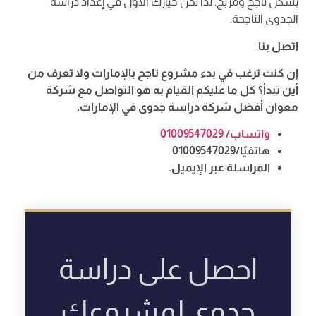
بشكل ناجح ومربح. لذا نحن خيارك الأول في إعداد دراسة
الجدوى الناجحة.
اتصل بنا
إن كنت ترغب في بدء مشروع ناجح بالإمارات ولا تعرف من
أين تبدأ؟ كل ما عليكم القيام به هو التواصل مع شركة
معوان أفضل شركة دراسة جدوى في الإمارات.
واتساب/ 01009547029
هاتفيًا/01009547029
المراسلة عبر الإيميل.
احصل على دراسة
جدوى لمشروعك