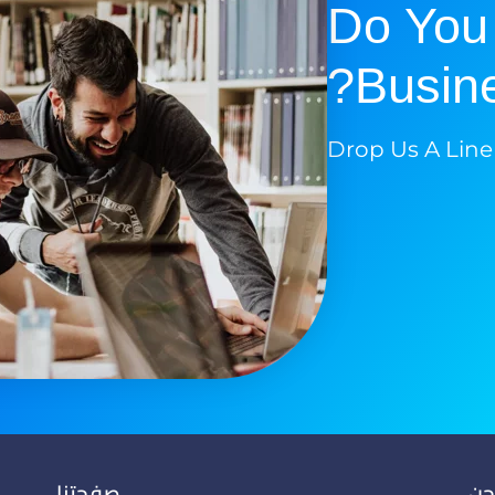
Do You
Busine
Drop Us A Line
حن
صفحتنا