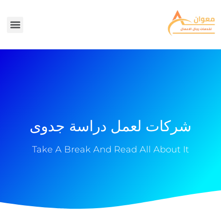
شركات لعمل دراسة جدوى
Take A Break And Read All About It