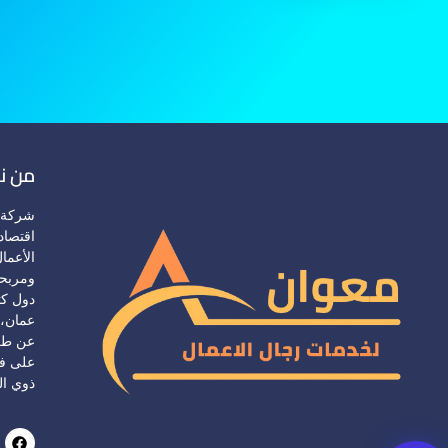
من ن
شركة 
اقتصاد
الأعما
ومربحة
دول كث
عمان، 
عن طري
على فر
ذوي ال