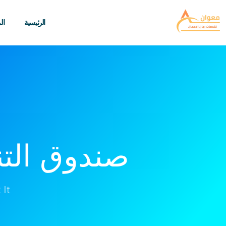
الرئيسية
ال
صندوق التن
 It