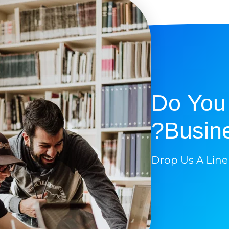
Do You
Busine
Drop Us A Line